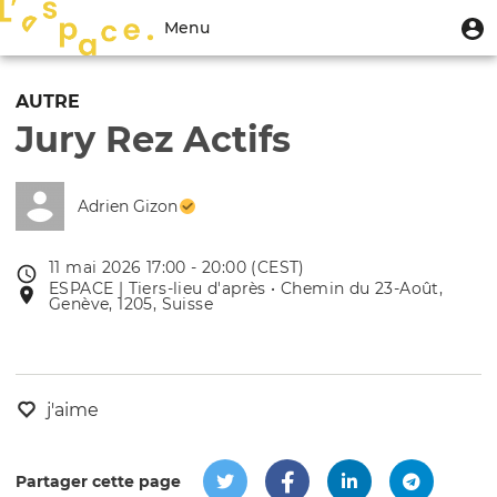
Aller
Menu
M
Menu
au
u
du
contenu
Toggle
compte
principal
navigation
AUTRE
de
Jury Rez Actifs
l'utilisateur
Adrien Gizon
11 mai 2026 17:00 - 20:00 (CEST)
Date
ESPACE | Tiers-lieu d'après • Chemin du 23-Août,
Lieu
de
Genève, 1205, Suisse
de
l'évênement
l'événement
j'aime
Partager cette page