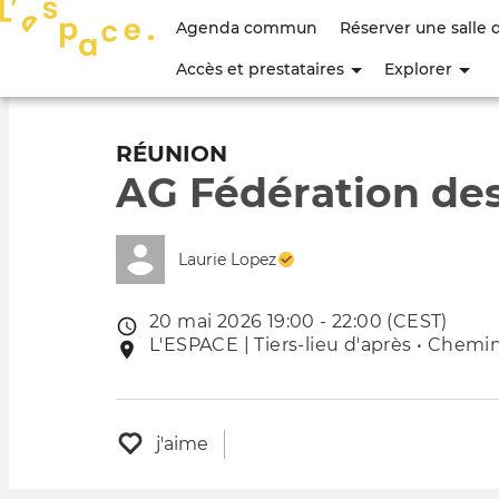
Menu
Agenda commun
Réserver une salle 
du
Accès et prestataires
Explorer
compte
de
RÉUNION
AG Fédération d
l'utilisateur
Laurie Lopez
20 mai 2026 19:00 - 22:00 (CEST)
Date
L'ESPACE | Tiers-lieu d'après • Chemin
Lieu
de
de
l'évênement
l'événement
j'aime