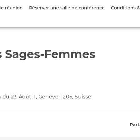
Aller
de réunion
Réserver une salle de conférence
Conditions & 
au
contenu
principal
es Sages-Femmes
 du 23-Août, 1, Genève, 1205, Suisse
Part