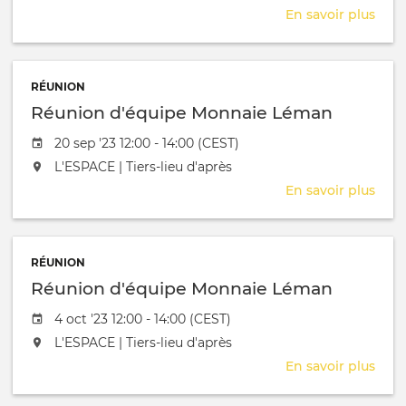
En savoir plus
sur
Réu
d'éq
Mon
RÉUNION
Lém
Réunion d'équipe Monnaie Léman
Date de l'évênement
20 sep '23 12:00 - 14:00 (CEST)
L'événement aura lieu au / à
L'ESPACE | Tiers-lieu d'après
En savoir plus
sur
Réu
d'éq
Mon
RÉUNION
Lém
Réunion d'équipe Monnaie Léman
Date de l'évênement
4 oct '23 12:00 - 14:00 (CEST)
L'événement aura lieu au / à
L'ESPACE | Tiers-lieu d'après
En savoir plus
sur
Réu
d'éq