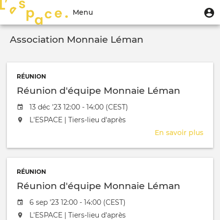
Aller
Menu
M
Menu
au
u
du
contenu
Toggle
compte
principal
Association Monnaie Léman
navigation
de
l'utilisateur
RÉUNION
Réunion d'équipe Monnaie Léman
Date de l'évênement
13 déc '23 12:00 - 14:00 (CEST)
L'événement aura lieu au / à
L'ESPACE | Tiers-lieu d'après
En savoir plus
sur
Réu
d'éq
Mon
RÉUNION
Lém
Réunion d'équipe Monnaie Léman
Date de l'évênement
6 sep '23 12:00 - 14:00 (CEST)
L'événement aura lieu au / à
L'ESPACE | Tiers-lieu d'après