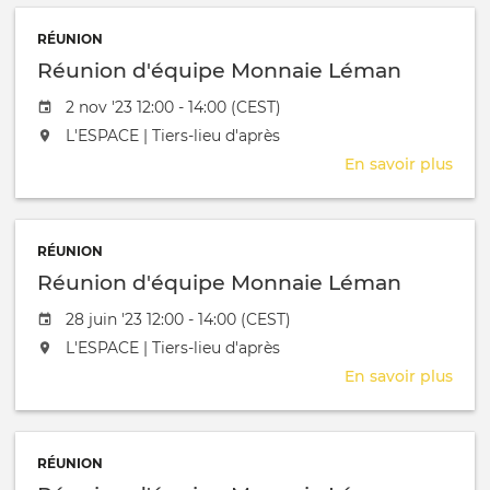
Mon
RÉUNION
Lém
Réunion d'équipe Monnaie Léman
Date de l'évênement
2 nov '23 12:00 - 14:00 (CEST)
L'événement aura lieu au / à
L'ESPACE | Tiers-lieu d'après
En savoir plus
sur
Réu
d'éq
Mon
RÉUNION
Lém
Réunion d'équipe Monnaie Léman
Date de l'évênement
28 juin '23 12:00 - 14:00 (CEST)
L'événement aura lieu au / à
L'ESPACE | Tiers-lieu d'après
En savoir plus
sur
Réu
d'éq
Mon
RÉUNION
Lém