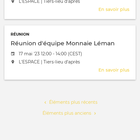
L'événement aura lieu au / à
L'ESPACE | Tiers-lieu d'après
En savoir plus
sur
Réu
d'éq
Mon
RÉUNION
Lém
Réunion d'équipe Monnaie Léman
Date de l'évênement
17 mai '23 12:00 - 14:00 (CEST)
L'événement aura lieu au / à
L'ESPACE | Tiers-lieu d'après
En savoir plus
sur
Réu
d'éq
Pagination
Mon
Lém
Éléments plus récents
Éléments plus anciens