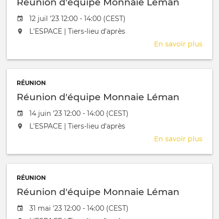
Réunion d'équipe Monnaie Léman
Date de l'évênement
12 juil '23 12:00 - 14:00 (CEST)
L'événement aura lieu au / à
L'ESPACE | Tiers-lieu d'après
En savoir plus
sur
Réu
d'éq
Mon
RÉUNION
Lém
Réunion d'équipe Monnaie Léman
Date de l'évênement
14 juin '23 12:00 - 14:00 (CEST)
L'événement aura lieu au / à
L'ESPACE | Tiers-lieu d'après
En savoir plus
sur
Réu
d'éq
Mon
RÉUNION
Lém
Réunion d'équipe Monnaie Léman
Date de l'évênement
31 mai '23 12:00 - 14:00 (CEST)