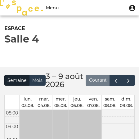
Aller
Menu
M
Menu
au
u
du
contenu
Toggle
compte
principal
navigation
ESPACE
de
Salle 4
l'utilisateur
3 – 9 août
Courant
Semaine
Mois
2026
lun.
mar.
mer.
jeu.
ven.
sam.
dim.
03.08.
04.08.
05.08.
06.08.
07.08.
08.08.
09.08.
08:00
09:00