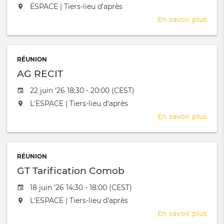
L'événement aura lieu au / à
ESPACE | Tiers-lieu d'après
dura
En savoir plus
sur
Cerc
Nou
Som
RÉUNION
AG RECIT
Date de l'évênement
22 juin '26 18:30 - 20:00 (CEST)
L'événement aura lieu au / à
L'ESPACE | Tiers-lieu d'après
En savoir plus
sur
AG
RECI
RÉUNION
GT Tarification Comob
Date de l'évênement
18 juin '26 14:30 - 18:00 (CEST)
L'événement aura lieu au / à
L'ESPACE | Tiers-lieu d'après
En savoir plus
sur