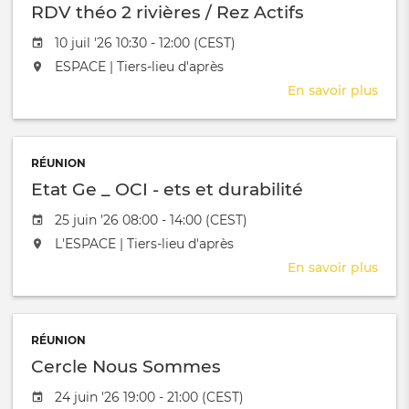
RDV théo 2 rivières / Rez Actifs
Sara
Orso
Date de l'évênement
10 juil '26 10:30 - 12:00 (CEST)
L'événement aura lieu au / à
ESPACE | Tiers-lieu d'après
En savoir plus
sur
RDV
théo
2
RÉUNION
riviè
Etat Ge _ OCI - ets et durabilité
/
Rez
Date de l'évênement
25 juin '26 08:00 - 14:00 (CEST)
Actif
L'événement aura lieu au / à
L'ESPACE | Tiers-lieu d'après
En savoir plus
sur
Etat
Ge
_
RÉUNION
OCI
Cercle Nous Sommes
-
ets
Date de l'évênement
24 juin '26 19:00 - 21:00 (CEST)
et