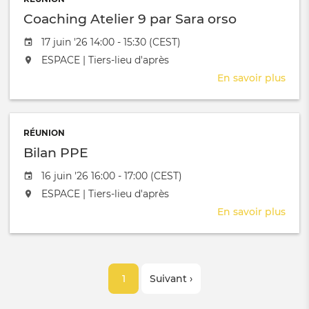
Coaching Atelier 9 par Sara orso
Date de l'évênement
17 juin '26 14:00 - 15:30 (CEST)
L'événement aura lieu au / à
ESPACE | Tiers-lieu d'après
En savoir plus
sur
Coa
Atel
9
RÉUNION
par
Bilan PPE
Sara
orso
Date de l'évênement
16 juin '26 16:00 - 17:00 (CEST)
L'événement aura lieu au / à
ESPACE | Tiers-lieu d'après
En savoir plus
sur
Bila
PPE
Pagination
Page
1
Page
Suivant ›
courante
suivante