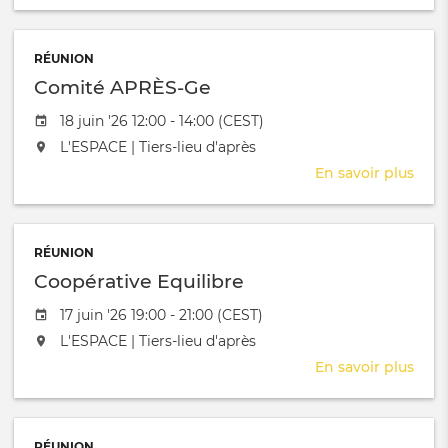
GT
Tarif
Com
RÉUNION
Comité APRÈS-Ge
Date de l'évênement
18 juin '26 12:00 - 14:00 (CEST)
L'événement aura lieu au / à
L'ESPACE | Tiers-lieu d'après
En savoir plus
sur
Com
APR
Ge
RÉUNION
Coopérative Equilibre
Date de l'évênement
17 juin '26 19:00 - 21:00 (CEST)
L'événement aura lieu au / à
L'ESPACE | Tiers-lieu d'après
En savoir plus
sur
Coop
Equi
RÉUNION